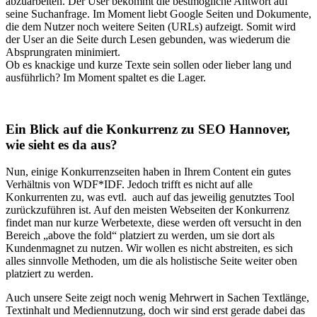
abzuarbeiten. Der User bekommt die bestmögliche Antwort auf
seine Suchanfrage. Im Moment liebt Google Seiten und Dokumente,
die dem Nutzer noch weitere Seiten (URLs) aufzeigt. Somit wird
der User an die Seite durch Lesen gebunden, was wiederum die
Absprungraten minimiert.
Ob es knackige und kurze Texte sein sollen oder lieber lang und
ausführlich? Im Moment spaltet es die Lager.
Ein Blick auf die Konkurrenz zu SEO Hannover,
wie sieht es da aus?
Nun, einige Konkurrenzseiten haben in Ihrem Content ein gutes
Verhältnis von WDF*IDF. Jedoch trifft es nicht auf alle
Konkurrenten zu, was evtl. auch auf das jeweilig genutztes Tool
zurückzuführen ist. Auf den meisten Webseiten der Konkurrenz
findet man nur kurze Werbetexte, diese werden oft versucht in den
Bereich „above the fold“ platziert zu werden, um sie dort als
Kundenmagnet zu nutzen. Wir wollen es nicht abstreiten, es sich
alles sinnvolle Methoden, um die als holistische Seite weiter oben
platziert zu werden.
Auch unsere Seite zeigt noch wenig Mehrwert in Sachen Textlänge,
Textinhalt und Mediennutzung, doch wir sind erst gerade dabei das