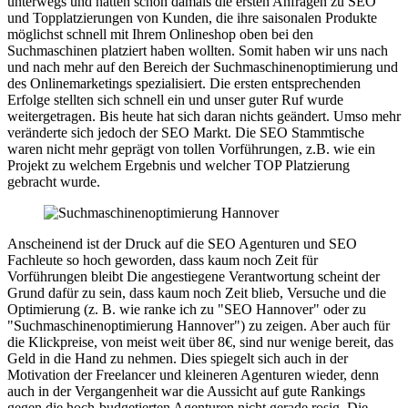
unterwegs und hatten schon damals die ersten Anfragen zu SEO
und Topplatzierungen von Kunden, die ihre saisonalen Produkte
möglichst schnell mit Ihrem Onlineshop oben bei den
Suchmaschinen platziert haben wollten. Somit haben wir uns nach
und nach mehr auf den Bereich der Suchmaschinenoptimierung und
des Onlinemarketings spezialisiert. Die ersten entsprechenden
Erfolge stellten sich schnell ein und unser guter Ruf wurde
weitergetragen. Bis heute hat sich daran nichts geändert. Umso mehr
veränderte sich jedoch der SEO Markt. Die SEO Stammtische
waren nicht mehr geprägt von tollen Vorführungen, z.B. wie ein
Projekt zu welchem Ergebnis und welcher TOP Platzierung
gebracht wurde.
Anscheinend ist der Druck auf die SEO Agenturen und SEO
Fachleute so hoch geworden, dass kaum noch Zeit für
Vorführungen bleibt Die angestiegene Verantwortung scheint der
Grund dafür zu sein, dass kaum noch Zeit blieb, Versuche und die
Optimierung (z. B. wie ranke ich zu "SEO Hannover" oder zu
"Suchmaschinenoptimierung Hannover") zu zeigen. Aber auch für
die Klickpreise, von meist weit über 8€, sind nur wenige bereit, das
Geld in die Hand zu nehmen. Dies spiegelt sich auch in der
Motivation der Freelancer und kleineren Agenturen wieder, denn
auch in der Vergangenheit war die Aussicht auf gute Rankings
gegen die hoch-budgetierten Agenturen nicht gerade rosig. Die