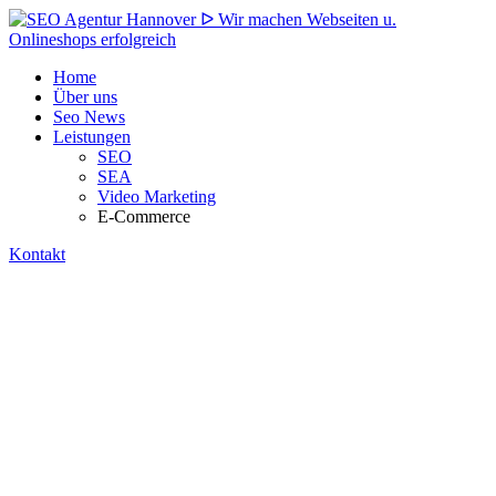
Home
Über uns
Seo News
Leistungen
SEO
SEA
Video Marketing
E-Commerce
Kontakt
e To
Us
mationen:
ht, uns zu kontaktieren – gemeinsam bringen wir Ihr
t an die Spitze der Suchergebnisse!
- SEO Agentur Hannover, Am Lindenhofe 25A,