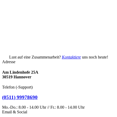
Hannover
-Mail-Adresse ist vor Spambots geschützt! Zur
muss JavaScript eingeschaltet sein.
999 78 690
/www.topinx.de
Lust auf eine Zusammenarbeit?
Kontaktiere
uns noch heute!
Adresse
Am Lindenhofe 25A
30519 Hannover
Telefon (-Support)
(0511) 99978690
Mo.-Do.: 8.00 - 14.00 Uhr // Fr.: 8.00 - 14.00 Uhr
Email & Social