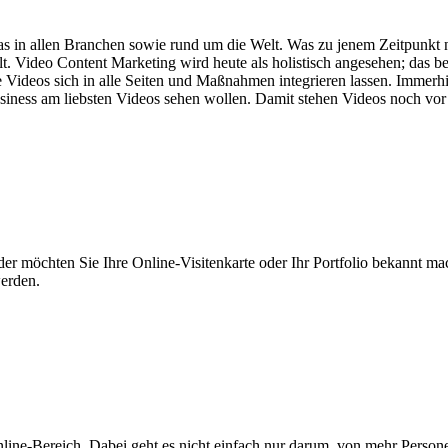
as in allen Branchen sowie rund um die Welt. Was zu jenem Zeitpunkt n
t. Video Content Marketing wird heute als holistisch angesehen; das b
 Videos sich in alle Seiten und Maßnahmen integrieren lassen. Immer
iness am liebsten Videos sehen wollen. Damit stehen Videos noch vor 
 möchten Sie Ihre Online-Visitenkarte oder Ihr Portfolio bekannt mach
werden.
line-Bereich. Dabei geht es nicht einfach nur darum, von mehr Person